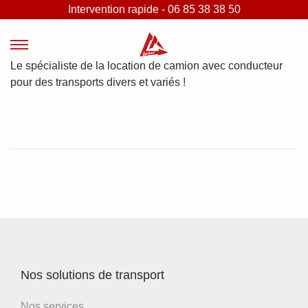
Intervention rapide - 06 85 38 38 50
P
P
Le spécialiste de la location de camion avec conducteur
a
a
pour des transports divers et variés !
s
s
s
s
e
e
r
r
à
a
l
u
a
c
n
o
a
n
v
t
i
e
g
n
Nos solutions de transport
a
u
t
Nos services