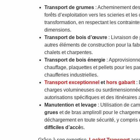
Transport de grumes
: Acheminement des 
forêts d’exploitation vers les scieries et les
transformation, en respectant les contrainte
dimensions.
Transport de bois d’œuvre
: Livraison de
autres éléments de construction pour la fab
chalets et charpentes.
Transport de bois énergie
: Approvisionn
chauffage, plaquettes et pellets pour les part
chaufferies industrielles.
Transport exceptionnel
et
hors gabarit
:
charges volumineuses ou surdimensionnée
autorisations spécifiques et des itinéraires
Manutention et levage
: Utilisation de ca
grues
et de bras ampliroll pour le chargeme
déchargement en toute sécurité, y compris
difficiles d’accè
s.
Grâce à son expertise,
Locket Transport
assu