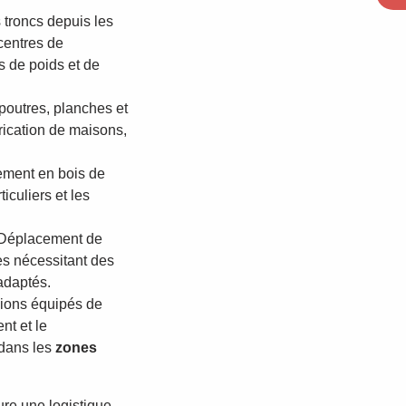
troncs depuis les
 centres de
s de poids et de
 poutres, planches et
rication de maisons,
ement en bois de
iculiers et les
 Déplacement de
s nécessitant des
 adaptés.
mions équipés de
nt et le
 dans les
zones
re une logistique