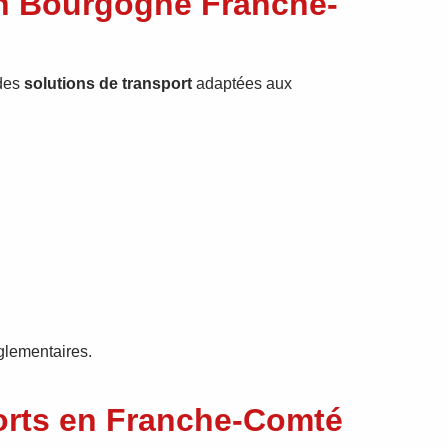
en Bourgogne Franche-
 des
solutions de transport
adaptées aux
glementaires.
ports en Franche-Comté