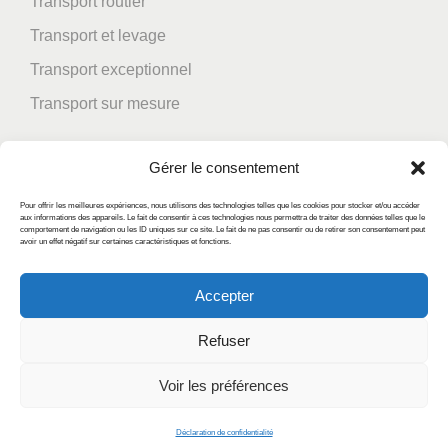
Transport routier
Transport et levage
Transport exceptionnel
Transport sur mesure
Nous contacter
Gérer le consentement
Téléphone : +33 6 85 38 38 50
Pour offrir les meilleures expériences, nous utilisons des technologies telles que les cookies pour stocker et/ou accéder
aux informations des appareils. Le fait de consentir à ces technologies nous permettra de traiter des données telles que le
comportement de navigation ou les ID uniques sur ce site. Le fait de ne pas consentir ou de retirer son consentement peut
@ : locket@locket-transport.com
avoir un effet négatif sur certaines caractéristiques et fonctions.
5O allée Clos Charlemagne
Accepter
74130 BONNEVILLE FRANCE
Refuser
Voir les préférences
Déclaration de confidentialité
Shop
Search