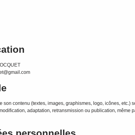
cation
 LOCQUET
quet@gmail.com
le
e son contenu (textes, images, graphismes, logo, icônes, etc.) s
 modification, adaptation, retransmission ou publication, même pa
ées personnelles