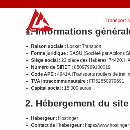
Transport r
P
P
1. Informations général
a
a
s
s
s
s
Raison sociale
: Locket Transport
e
e
Forme juridique
: SASU (Société par Actions Si
r
r
Siège social
: 22 place des Habères, 74420
à
a
Numéro de SIRET
: 85097969100019
l
u
Code APE
: 4941A (Transports routiers de fret i
a
c
TVA intracommunautaire
: FR62850979691
n
o
Capital social
: 15 000 euros
a
n
v
t
2. Hébergement du site
i
e
g
n
Hébergeur
: Hostinger
a
u
Contact de l’hébergeur
: https://www.hostinger.f
t