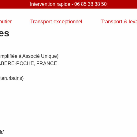
Intervention rapide - 06 85 38 38 50
outier
Transport exceptionnel
Transport & lev
es
mplifiée à Associé Unique)
, HABERE-POCHE, FRANCE
nterurbains)
r/