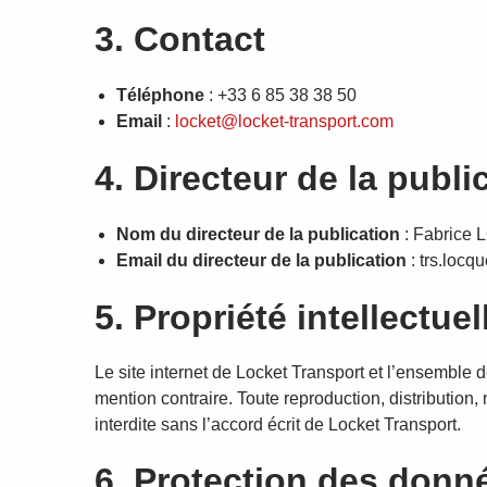
i
3. Contact
o
n
Téléphone
: +33 6 85 38 38 50
Email
:
locket@locket-transport.com
4. Directeur de la publi
Nom du directeur de la publication
: Fabrice
Email du directeur de la publication
: trs.loc
5. Propriété intellectuel
Le site internet de Locket Transport et l’ensemble d
mention contraire. Toute reproduction, distribution,
interdite sans l’accord écrit de Locket Transport.
6. Protection des donn