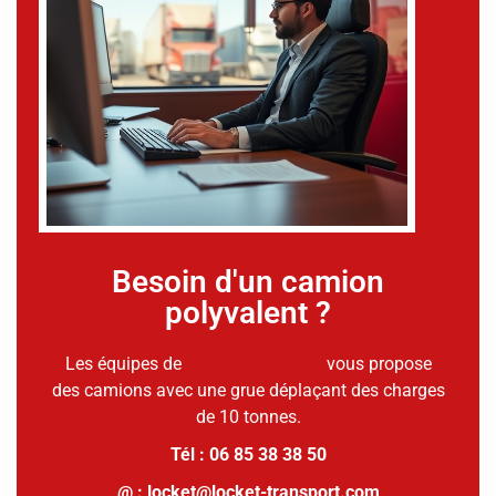
Besoin d'un camion
polyvalent ?
Les équipes de
Locket Transport
vous propose
des camions avec une grue déplaçant des charges
de 10 tonnes.
Tél : 06 85 38 38 50
@ : locket@locket-transport.com