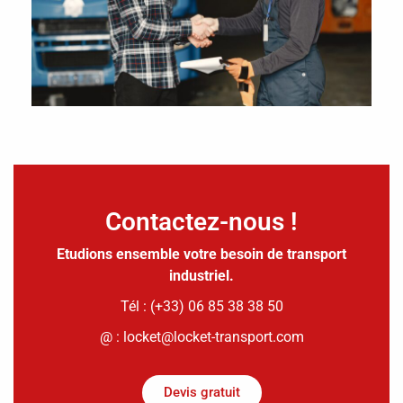
Contactez-nous !
Etudions ensemble votre besoin de transport
industriel.
Tél : (+33) 06 85 38 38 50
@ : locket@locket-transport.com
Devis gratuit