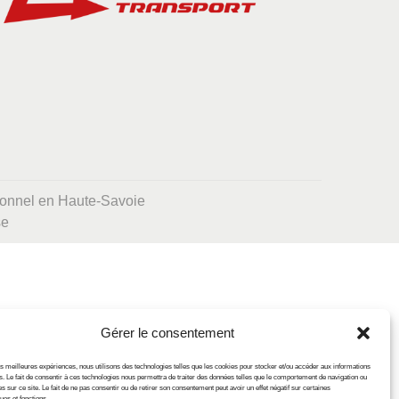
ionnel en Haute-Savoie
se
Gérer le consentement
les meilleures expériences, nous utilisons des technologies telles que les cookies pour stocker et/ou accéder aux informations
s. Le fait de consentir à ces technologies nous permettra de traiter des données telles que le comportement de navigation ou
s sur ce site. Le fait de ne pas consentir ou de retirer son consentement peut avoir un effet négatif sur certaines
ues et fonctions.