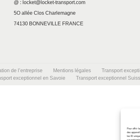
@ : locket@locket-transport.com
5O allée Clos Charlemagne
74130 BONNEVILLE FRANCE
tion de l’entreprise
Mentions légales
Transport except
nsport exceptionnel en Savoie
Transport exceptionnel Suis
Pour offrir 
des appareil
les ID unique
caractéristiq