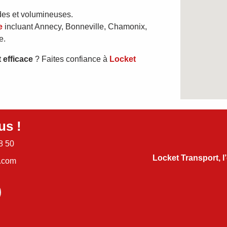
des et volumineuses.
e
incluant Annecy, Bonneville, Chamonix,
e.
 efficace
? Faites confiance à
Locket
us !
8 50
Locket Transport, l
l.com